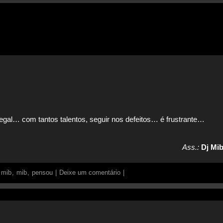
egal… com tantos talentos, seguir nos defeitos… é frustrante…
Ass.:
Dj Mib
 mib
,
mib
,
pensou
|
Deixe um comentário
|