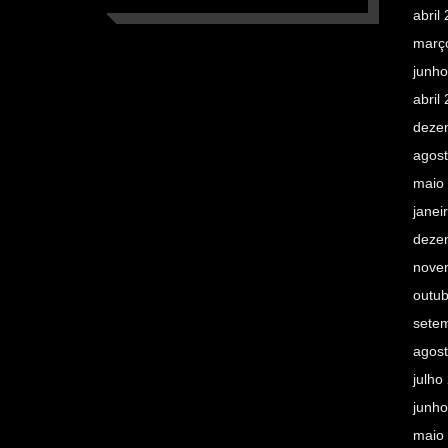
abril
març
junh
abril
deze
agos
maio
janei
deze
nove
outu
sete
agos
julho
junh
maio