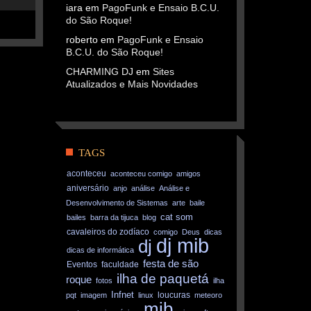
iara
em
PagoFunk e Ensaio B.C.U.
do São Roque!
roberto
em
PagoFunk e Ensaio
B.C.U. do São Roque!
CHARMING DJ
em
Sites
Atualizados e Mais Novidades
TAGS
aconteceu
aconteceu comigo
amigos
aniversário
anjo
análise
Análise e
Desenvolvimento de Sistemas
arte
baile
cat som
bailes
barra da tijuca
blog
cavaleiros do zodíaco
comigo
Deus
dicas
dj mib
dj
dicas de informática
festa de são
Eventos
faculdade
ilha de paquetá
roque
fotos
ilha
Infnet
loucuras
pqt
imagem
linux
meteoro
mib