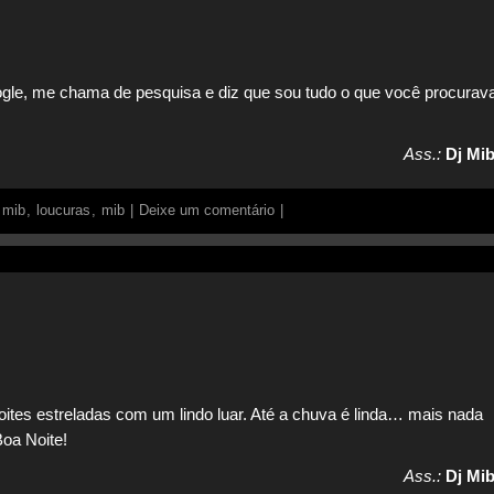
gle, me chama de pesquisa e diz que sou tudo o que você procurava
Ass.:
Dj Mib
 mib
,
loucuras
,
mib
|
Deixe um comentário
|
oites estreladas com um lindo luar. Até a chuva é linda… mais nada
oa Noite!
Ass.:
Dj Mib