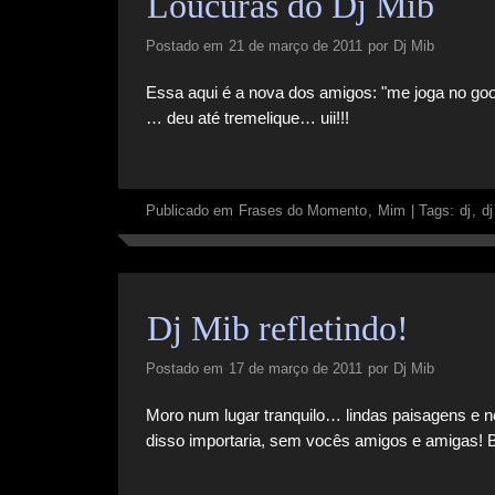
Loucuras do Dj Mib
Postado em
21 de março de 2011
por
Dj Mib
Essa aqui é a nova dos amigos: "me joga no goo
… deu até tremelique… uii!!!
Publicado em
Frases do Momento
,
Mim
|
Tags:
dj
,
dj
Dj Mib refletindo!
Postado em
17 de março de 2011
por
Dj Mib
Moro num lugar tranquilo… lindas paisagens e n
disso importaria, sem vocês amigos e amigas! B