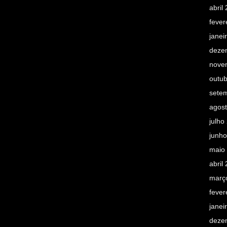
abril
fever
janei
deze
nove
outu
sete
agos
julho
junh
maio
abril
març
fever
janei
deze