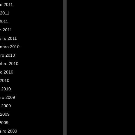
to 2011
 2011
 2011
o 2011
eiro 2011
mbro 2010
bro 2010
mbro 2010
to 2010
 2010
o 2010
bro 2009
o 2009
 2009
 2009
eiro 2009