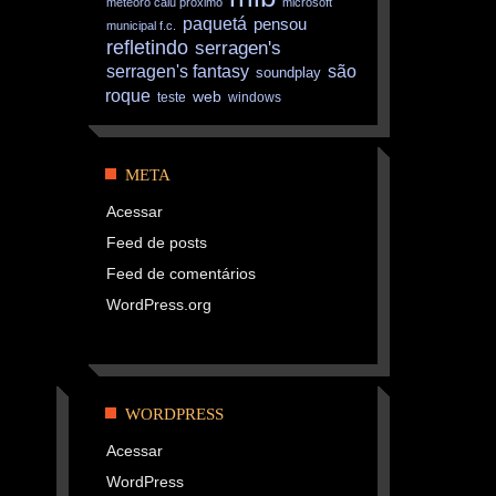
meteoro caiu próximo
microsoft
paquetá
pensou
municipal f.c.
refletindo
serragen's
são
serragen's fantasy
soundplay
roque
web
teste
windows
META
Acessar
Feed de posts
Feed de comentários
WordPress.org
WORDPRESS
Acessar
WordPress