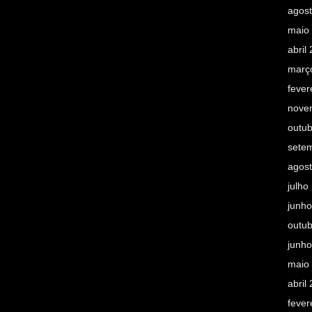
agos
maio
abril
març
fever
nove
outu
sete
agos
julho
junh
outu
junh
maio
abril
fever